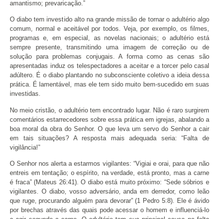
amantismo; prevaricação.”
O diabo tem investido alto na grande missão de tornar o adultério algo
comum, normal e aceitável por todos. Veja, por exemplo, os filmes,
programas e, em especial, as novelas nacionais; o adultério está
sempre presente, transmitindo uma imagem de correção ou de
solução para problemas conjugais. A forma como as cenas são
apresentadas induz os telespectadores a aceitar e a torcer pelo casal
adúltero. É o diabo plantando no subconsciente coletivo a ideia dessa
prática. É lamentável, mas ele tem sido muito bem-sucedido em suas
investidas.
No meio cristão, o adultério tem encontrado lugar. Não é raro surgirem
comentários estarrecedores sobre essa prática em igrejas, abalando a
boa moral da obra do Senhor. O que leva um servo do Senhor a cair
em tais situações? A resposta mais adequada seria: “Falta de
vigilância!”
O Senhor nos alerta a estarmos vigilantes: “Vigiai e orai, para que não
entreis em tentação; o espírito, na verdade, está pronto, mas a carne
é fraca” (Mateus 26:41). O diabo está muito próximo: “Sede sóbrios e
vigilantes. O diabo, vosso adversário, anda em derredor, como leão
que ruge, procurando alguém para devorar” (1 Pedro 5:8). Ele é ávido
por brechas através das quais pode acessar o homem e influenciá-lo