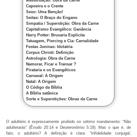
Masturbação: Obra da Carne
Capoeira e o Crente
Sexo: Uma Benção!
Seitas: O Braço do Engano
Simpatia / Superstição: Obra da Carne
Capitalismo Evangélico: Ganância
Harry Potter: Bruxaria Explicita
Tatuagem, Piercing e Cia: Carnalidade
Festas Juninas: Idolatria
Corpus Christi: Definição
Astrologia: Obra da Carne
Namorar, Ficar e Transar ?
Pirataria e os Evangélicos
Carnaval: A Origem
Natal: A Origem
O Código da Bíblia
A Bíblia satânica
Sorte e Superstições: Obras da Carne
O adultério é expressamente proibido no sétimo mandamento: “Não
adulterarás” (Êxodo 20:14 e Deuteronômio 5:18). Mas o que é, de
fato, o adultério? A definição é clara: “Infidelidade conjugal;