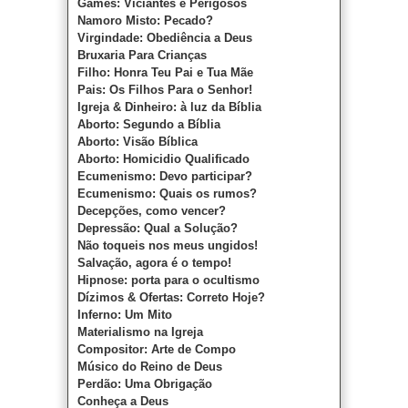
Games: Viciantes e Perigosos
Namoro Misto: Pecado?
Virgindade: Obediência a Deus
Bruxaria Para Crianças
Filho: Honra Teu Pai e Tua Mãe
Pais: Os Filhos Para o Senhor!
Igreja & Dinheiro: à luz da Bíblia
Aborto: Segundo a Bíblia
Aborto: Visão Bíblica
Aborto: Homicidio
Qualificado
Ecumenismo: Devo participar?
Ecumenismo: Quais os rumos?
Decepções, como vencer?
Depressão: Qual a Solução?
Não toqueis nos meus ungidos!
Salvação, agora é o tempo!
Hipnose: porta para o ocultismo
Dízimos & Ofertas: Correto Hoje?
Inferno: Um Mito
Materialismo na Igreja
Compositor: Arte de Compo
Músico do Reino de Deus
Perdão: Uma Obrigação
Conheça a Deus