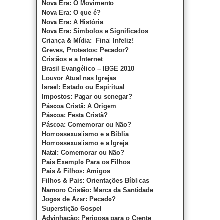
Nova Era: O Movimento
Nova Era: O que é?
Nova Era: A História
Nova Era: Simbolos e Significados
Criança & Mídia: Final Infeliz!
Greves, Protestos: Pecador?
Cristãos e a Internet
Brasil Evangélico – IBGE 2010
Louvor Atual nas Igrejas
Israel: Estado ou Espiritual
Impostos: Pagar ou sonegar?
Páscoa Cristã: A Origem
Páscoa: Festa Cristã?
Páscoa: Comemorar ou Não?
Homossexualismo e a Bíblia
Homossexualismo e a Igreja
Natal: Comemorar ou Não?
Pais Exemplo Para os Filhos
Pais & Filhos: Amigos
Filhos & Pais: Orientações Bíblicas
Namoro Cristão: Marca da Santidade
Jogos de Azar: Pecado?
Superstição Gospel
Advinhação: Perigosa para o Crente