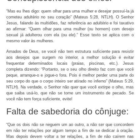
“Mas eu lhes digo: quem olhar para uma mulher e desejar possuí-la já
cometeu adultério no seu coração” (Mateus 5:28, NTLH). O Senhor
Jesus, falando às multidões, faz referência ao adultério e foi taxativo
ao afirmar: “Quem olhar para uma mulher (ou homem) com desejo
sexual já adulterou com ela (ou ele).” Esse texto se aplica com o
mesmo valor às mulheres.
Amados de Deus, se você não tem estrutura suficiente para resistir
aos desejos que surgem no interior, a melhor solução é evitar
frequentar determinados locais (praias, piscinas, etc.). Jesus
completa dizendo: “Portanto, se o seu olho direito faz com que você
peque, arranque-o e jogue-o fora. Pois é melhor perder uma parte do
seu corpo do que o corpo inteiro ser atirado no inferno” (Mateus 5:29,
NTLH). Na verdade, o Senhor não quer que você extirpe o olho, mas
que saiba usá-lo, que não se torne um instrumento de pecado. Se
você não tem força suficiente, evite!
Falta de sabedoria do cônjuge:
“Que os dois não se neguem um ao outro, a não ser que concordem
em não ter relações por algum tempo a fim de se dedicar à oração.
Mas depois devem voltar a ter relações, a fim de não caírem nas