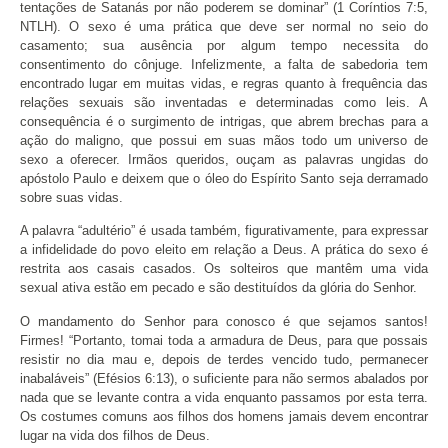
tentações de Satanás por não poderem se dominar” (1 Coríntios 7:5,
NTLH). O sexo é uma prática que deve ser normal no seio do
casamento; sua ausência por algum tempo necessita do
consentimento do cônjuge. Infelizmente, a falta de sabedoria tem
encontrado lugar em muitas vidas, e regras quanto à frequência das
relações sexuais são inventadas e determinadas como leis. A
consequência é o surgimento de intrigas, que abrem brechas para a
ação do maligno, que possui em suas mãos todo um universo de
sexo a oferecer. Irmãos queridos, ouçam as palavras ungidas do
apóstolo Paulo e deixem que o óleo do Espírito Santo seja derramado
sobre suas vidas.
A palavra “adultério” é usada também, figurativamente, para expressar
a infidelidade do povo eleito em relação a Deus. A prática do sexo é
restrita aos casais casados. Os solteiros que mantêm uma vida
sexual ativa estão em pecado e são destituídos da glória do Senhor.
O mandamento do Senhor para conosco é que sejamos santos!
Firmes! “Portanto, tomai toda a armadura de Deus, para que possais
resistir no dia mau e, depois de terdes vencido tudo, permanecer
inabaláveis” (Efésios 6:13), o suficiente para não sermos abalados por
nada que se levante contra a vida enquanto passamos por esta terra.
Os costumes comuns aos filhos dos homens jamais devem encontrar
lugar na vida dos filhos de Deus.