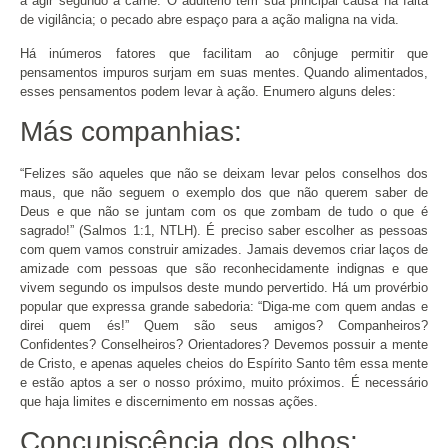
a agir segundo a carne. O adultério tem sua principal causa na falta
de vigilância; o pecado abre espaço para a ação maligna na vida.
Há inúmeros fatores que facilitam ao cônjuge permitir que
pensamentos impuros surjam em suas mentes. Quando alimentados,
esses pensamentos podem levar à ação. Enumero alguns deles:
Más companhias:
“Felizes são aqueles que não se deixam levar pelos conselhos dos
maus, que não seguem o exemplo dos que não querem saber de
Deus e que não se juntam com os que zombam de tudo o que é
sagrado!” (Salmos 1:1, NTLH). É preciso saber escolher as pessoas
com quem vamos construir amizades. Jamais devemos criar laços de
amizade com pessoas que são reconhecidamente indignas e que
vivem segundo os impulsos deste mundo pervertido. Há um provérbio
popular que expressa grande sabedoria: “Diga-me com quem andas e
direi quem és!” Quem são seus amigos? Companheiros?
Confidentes? Conselheiros? Orientadores? Devemos possuir a mente
de Cristo, e apenas aqueles cheios do Espírito Santo têm essa mente
e estão aptos a ser o nosso próximo, muito próximos. É necessário
que haja limites e discernimento em nossas ações.
Concupiscência dos olhos: