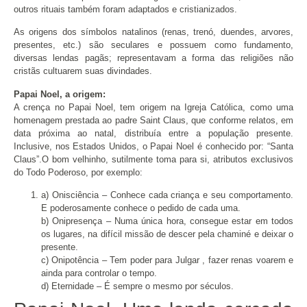
outros rituais também foram adaptados e cristianizados.
As origens dos símbolos natalinos (renas, trenó, duendes, arvores,
presentes, etc.) são seculares e possuem como fundamento,
diversas lendas pagãs; representavam a forma das religiões não
cristãs cultuarem suas divindades.
Papai Noel, a origem:
A crença no Papai Noel, tem origem na Igreja Católica, como uma
homenagem prestada ao padre Saint Claus, que conforme relatos, em
data próxima ao natal, distribuía entre a população presente.
Inclusive, nos Estados Unidos, o Papai Noel é conhecido por: “Santa
Claus”.O bom velhinho, sutilmente toma para si, atributos exclusivos
do Todo Poderoso, por exemplo:
a) Onisciência – Conhece cada criança e seu comportamento.
E poderosamente conhece o pedido de cada uma.
b) Onipresença – Numa única hora, consegue estar em todos
os lugares, na difícil missão de descer pela chaminé e deixar o
presente.
c) Onipotência – Tem poder para Julgar , fazer renas voarem e
ainda para controlar o tempo.
d) Eternidade – É sempre o mesmo por séculos.