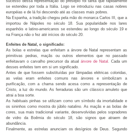
sucesso dessa representação do presépio foi tanta que rapidamente
se estendeu por toda a Itália. Logo se introduziu nas casas nobres
européias e de lá foi descendo até as classes mais pobres.
Na Espanha, a tradição chegou pela mão do monarca Carlos III, que a
importou de Nápoles no século 18. Sua popularidade nos lares
espanhóis e latino-americanos se estendeu ao longo do século 19 e
na França não o fez até inícios do século 20.
Enfeites de Natal, o significado:
As bolas e estrelas que enfeitam a árvore de Natal representam as
primitivas pedras, maçãs ou outros elementos que no passado
enfeitavam o carvalho precursor da atual
árvore de Natal
. Cada um
desses enfeites tem em si um significado.
Antes de que fossem substituídas por lâmpadas elétricas coloridas,
as velas eram enfeites comuns nas árvores e simbolizam a
purificação, com a chama sendo acesa como a representação de
Cristo, a luz do mundo. As ferraduras são um clássico amuleto que
atrai a boa sorte.
As habituais pinhas se utilizam como um símbolo da imortalidade e
os sininhos como mostra do júbilo natalino. As maçãs e as bolas de
cores, sua mais tradicional variante, desenvolvidas pelos sopradores
de vidro da Boêmia do século 18, são signos que atraem de
abundância.
Finalmente, as estrelas anunciam os desígnios de Deus. Segundo