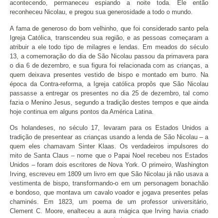
acontecendo, permaneceu espiando a noite toda. Ele então
reconheceu Nicolau, e pregou sua generosidade a todo o mundo.
A fama de generoso do bom velhinho, que foi considerado santo pela
Igreja Católica, transcendeu sua região, e as pessoas começaram a
atribuir a ele todo tipo de milagres e lendas. Em meados do século
13, a comemoração do dia de São Nicolau passou da primavera para
o dia 6 de dezembro, e sua figura foi relacionada com as crianças, a
quem deixava presentes vestido de bispo e montado em burro. Na
época da Contra-reforma, a Igreja católica propôs que São Nicolau
passasse a entregar os presentes no dia 25 de dezembro, tal como
fazia o Menino Jesus, segundo a tradição destes tempos e que ainda
hoje continua em alguns pontos da América Latina.
Os holandeses, no século 17, levaram para os Estados Unidos a
tradição de presentear as crianças usando a lenda de São Nicolau – a
quem eles chamavam Sinter Klaas. Os verdadeiros impulsores do
mito de Santa Claus – nome que o Papai Noel recebeu nos Estados
Unidos – foram dois escritores de Nova York. O primeiro, Washington
Irving, escreveu em 1809 um livro em que São Nicolau já não usava a
vestimenta de bispo, transformando-o em um personagem bonachão
e bondoso, que montava um cavalo voador e jogava presentes pelas
chaminés. Em 1823, um poema de um professor universitário,
Clement C. Moore, enalteceu a aura mágica que Irving havia criado