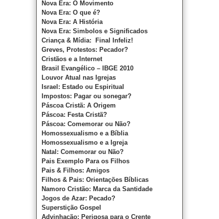
Nova Era: O Movimento
Nova Era: O que é?
Nova Era: A História
Nova Era: Simbolos e Significados
Criança & Mídia: Final Infeliz!
Greves, Protestos: Pecador?
Cristãos e a Internet
Brasil Evangélico – IBGE 2010
Louvor Atual nas Igrejas
Israel: Estado ou Espiritual
Impostos: Pagar ou sonegar?
Páscoa Cristã: A Origem
Páscoa: Festa Cristã?
Páscoa: Comemorar ou Não?
Homossexualismo e a Bíblia
Homossexualismo e a Igreja
Natal: Comemorar ou Não?
Pais Exemplo Para os Filhos
Pais & Filhos: Amigos
Filhos & Pais: Orientações Bíblicas
Namoro Cristão: Marca da Santidade
Jogos de Azar: Pecado?
Superstição Gospel
Advinhação: Perigosa para o Crente