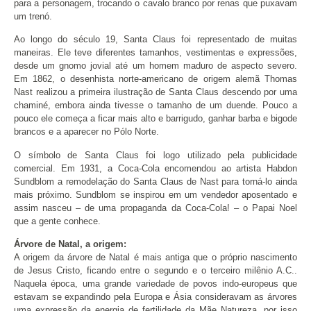
para a personagem, trocando o cavalo branco por renas que puxavam
um trenó.
Ao longo do século 19, Santa Claus foi representado de muitas
maneiras. Ele teve diferentes tamanhos, vestimentas e expressões,
desde um gnomo jovial até um homem maduro de aspecto severo.
Em 1862, o desenhista norte-americano de origem alemã Thomas
Nast realizou a primeira ilustração de Santa Claus descendo por uma
chaminé, embora ainda tivesse o tamanho de um duende. Pouco a
pouco ele começa a ficar mais alto e barrigudo, ganhar barba e bigode
brancos e a aparecer no Pólo Norte.
O símbolo de Santa Claus foi logo utilizado pela publicidade
comercial. Em 1931, a Coca-Cola encomendou ao artista Habdon
Sundblom a remodelação do Santa Claus de Nast para torná-lo ainda
mais próximo. Sundblom se inspirou em um vendedor aposentado e
assim nasceu – de uma propaganda da Coca-Cola! – o Papai Noel
que a gente conhece.
Árvore de Natal, a origem:
A origem da árvore de Natal é mais antiga que o próprio nascimento
de Jesus Cristo, ficando entre o segundo e o terceiro milênio A.C..
Naquela época, uma grande variedade de povos indo-europeus que
estavam se expandindo pela Europa e Ásia consideravam as árvores
uma expressão da energia de fertilidade da Mãe Natureza, por isso