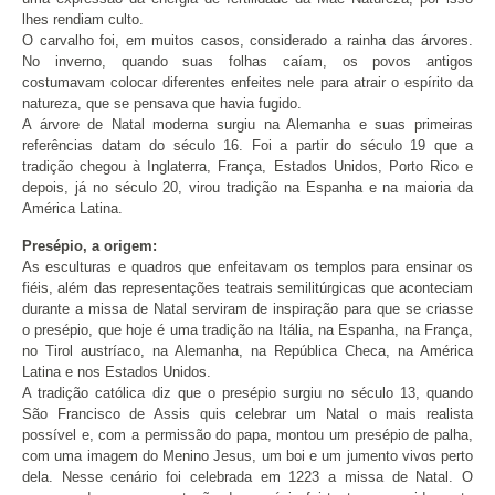
lhes rendiam culto.
O carvalho foi, em muitos casos, considerado a rainha das árvores.
No inverno, quando suas folhas caíam, os povos antigos
costumavam colocar diferentes enfeites nele para atrair o espírito da
natureza, que se pensava que havia fugido.
A árvore de Natal moderna surgiu na Alemanha e suas primeiras
referências datam do século 16. Foi a partir do século 19 que a
tradição chegou à Inglaterra, França, Estados Unidos, Porto Rico e
depois, já no século 20, virou tradição na Espanha e na maioria da
América Latina.
Presépio, a origem:
As esculturas e quadros que enfeitavam os templos para ensinar os
fiéis, além das representações teatrais semilitúrgicas que aconteciam
durante a missa de Natal serviram de inspiração para que se criasse
o presépio, que hoje é uma tradição na Itália, na Espanha, na França,
no Tirol austríaco, na Alemanha, na República Checa, na América
Latina e nos Estados Unidos.
A tradição católica diz que o presépio surgiu no século 13, quando
São Francisco de Assis quis celebrar um Natal o mais realista
possível e, com a permissão do papa, montou um presépio de palha,
com uma imagem do Menino Jesus, um boi e um jumento vivos perto
dela. Nesse cenário foi celebrada em 1223 a missa de Natal. O