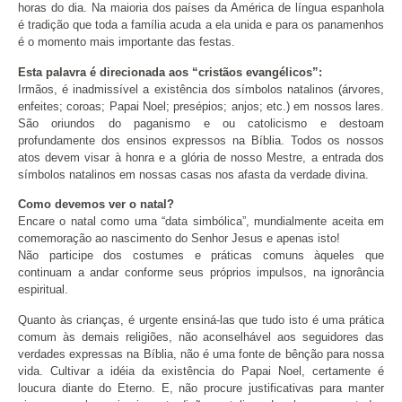
horas do dia. Na maioria dos países da América de língua espanhola
é tradição que toda a família acuda a ela unida e para os panamenhos
é o momento mais importante das festas.
Esta palavra é direcionada aos “cristãos evangélicos”:
Irmãos, é inadmissível a existência dos símbolos natalinos (árvores,
enfeites; coroas; Papai Noel; presépios; anjos; etc.) em nossos lares.
São oriundos do paganismo e ou catolicismo e destoam
profundamente dos ensinos expressos na Bíblia. Todos os nossos
atos devem visar à honra e a glória de nosso Mestre, a entrada dos
símbolos natalinos em nossas casas nos afasta da verdade divina.
Como devemos ver o natal?
Encare o natal como uma “data simbólica”, mundialmente aceita em
comemoração ao nascimento do Senhor Jesus e apenas isto!
Não participe dos costumes e práticas comuns àqueles que
continuam a andar conforme seus próprios impulsos, na ignorância
espiritual.
Quanto às crianças, é urgente ensiná-las que tudo isto é uma prática
comum às demais religiões, não aconselhável aos seguidores das
verdades expressas na Bíblia, não é uma fonte de bênção para nossa
vida. Cultivar a idéia da existência do Papai Noel, certamente é
loucura diante do Eterno. E, não procure justificativas para manter