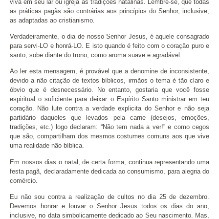
viva em seu lar ou igreja as tradições natalinas. Lembre-se, que todas
as práticas pagãs são contrárias aos princípios do Senhor, inclusive,
as adaptadas ao cristianismo.
Verdadeiramente, o dia de nosso Senhor Jesus, é aquele consagrado
para servi-LO e honrá-LO. E isto quando é feito com o coração puro e
santo, sobe diante do trono, como aroma suave e agradável.
Ao ler esta mensagem, é provável que a denomine de inconsistente,
devido a não citação de textos bíblicos, irmãos o tema é tão claro e
óbvio que é desnecessário. No entanto, gostaria que você fosse
espiritual o suficiente para deixar o Espírito Santo ministrar em teu
coração. Não lute contra a verdade explicita do Senhor e não seja
partidário daqueles que levados pela carne (desejos, emoções,
tradições, etc.) logo declaram: “Não tem nada a ver!” e como cegos
que são, compartilham dos mesmos costumes comuns aos que vive
uma realidade não bíblica.
Em nossos dias o natal, de certa forma, continua representando uma
festa pagã, declaradamente dedicada ao consumismo, para alegria do
comércio.
Eu não sou contra a realização de cultos no dia 25 de dezembro.
Devemos honrar e louvar o Senhor Jesus todos os dias do ano,
inclusive, no data simbolicamente dedicado ao Seu nascimento. Mas,