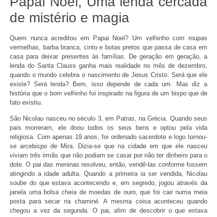
Papai Noel, Uma lenda cercada
de mistério e magia
Quem nunca acreditou em Papai Noel? Um velhinho com roupas
vermelhas, barba branca, cinto e botas pretos que passa de casa em
casa para deixar presentes às famílias. De geração em geração, a
lenda do Santa Clauss ganha mais realidade no mês de dezembro,
quando o mundo celebra o nascimento de Jesus Cristo. Será que ele
existe? Será lenda? Bem, isso depende de cada um. Mas diz a
história que o bom velhinho foi inspirado na figura de um bispo que de
fato existiu.
São Nicolau nasceu no século 3, em Patras, na Grécia. Quando seus
pais morreram, ele doou todos os seus bens e optou pela vida
religiosa. Com apenas 19 anos, foi ordenado sacerdote e logo tornou-
se arcebispo de Mira. Dizia-se que na cidade em que ele nasceu
viviam três irmãs que não podiam se casar por não ter dinheiro para o
dote. O pai das meninas resolveu, então, vendê-las conforme fossem
atingindo a idade adulta. Quando a primeira ia ser vendida, Nicolau
soube do que estava acontecendo e, em segredo, jogou através da
janela uma bolsa cheia de moedas de ouro, que foi cair numa meia
posta para secar na chaminé. A mesma coisa aconteceu quando
chegou a vez da segunda. O pai, afim de descobrir o que estava