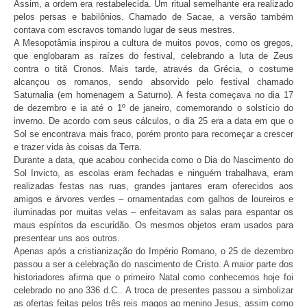
Assim, a ordem era restabelecida. Um ritual semelhante era realizado
pelos persas e babilônios. Chamado de Sacae, a versão também
contava com escravos tomando lugar de seus mestres.
A Mesopotâmia inspirou a cultura de muitos povos, como os gregos,
que englobaram as raízes do festival, celebrando a luta de Zeus
contra o titã Cronos. Mais tarde, através da Grécia, o costume
alcançou os romanos, sendo absorvido pelo festival chamado
Saturnalia (em homenagem a Saturno). A festa começava no dia 17
de dezembro e ia até o 1º de janeiro, comemorando o solstício do
inverno. De acordo com seus cálculos, o dia 25 era a data em que o
Sol se encontrava mais fraco, porém pronto para recomeçar a crescer
e trazer vida às coisas da Terra.
Durante a data, que acabou conhecida como o Dia do Nascimento do
Sol Invicto, as escolas eram fechadas e ninguém trabalhava, eram
realizadas festas nas ruas, grandes jantares eram oferecidos aos
amigos e árvores verdes – ornamentadas com galhos de loureiros e
iluminadas por muitas velas – enfeitavam as salas para espantar os
maus espíritos da escuridão. Os mesmos objetos eram usados para
presentear uns aos outros.
Apenas após a cristianização do Império Romano, o 25 de dezembro
passou a ser a celebração do nascimento de Cristo. A maior parte dos
historiadores afirma que o primeiro Natal como conhecemos hoje foi
celebrado no ano 336 d.C.. A troca de presentes passou a simbolizar
as ofertas feitas pelos três reis magos ao menino Jesus, assim como