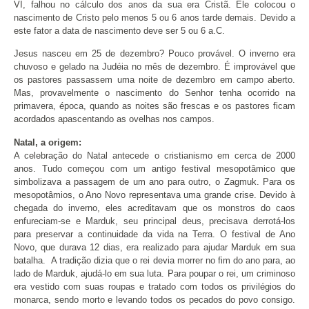
VI, falhou no cálculo dos anos da sua era Cristã. Ele colocou o
nascimento de Cristo pelo menos 5 ou 6 anos tarde demais. Devido a
este fator a data de nascimento deve ser 5 ou 6 a.C.
Jesus nasceu em 25 de dezembro? Pouco provável. O inverno era
chuvoso e gelado na Judéia no mês de dezembro. É improvável que
os pastores passassem uma noite de dezembro em campo aberto.
Mas, provavelmente o nascimento do Senhor tenha ocorrido na
primavera, época, quando as noites são frescas e os pastores ficam
acordados apascentando as ovelhas nos campos.
Natal, a origem:
A celebração do Natal antecede o cristianismo em cerca de 2000
anos. Tudo começou com um antigo festival mesopotâmico que
simbolizava a passagem de um ano para outro, o Zagmuk. Para os
mesopotâmios, o Ano Novo representava uma grande crise. Devido à
chegada do inverno, eles acreditavam que os monstros do caos
enfureciam-se e Marduk, seu principal deus, precisava derrotá-los
para preservar a continuidade da vida na Terra. O festival de Ano
Novo, que durava 12 dias, era realizado para ajudar Marduk em sua
batalha.
A tradição dizia que o rei devia morrer no fim do ano para, ao
lado de Marduk, ajudá-lo em sua luta. Para poupar o rei, um criminoso
era vestido com suas roupas e tratado com todos os privilégios do
monarca, sendo morto e levando todos os pecados do povo consigo.