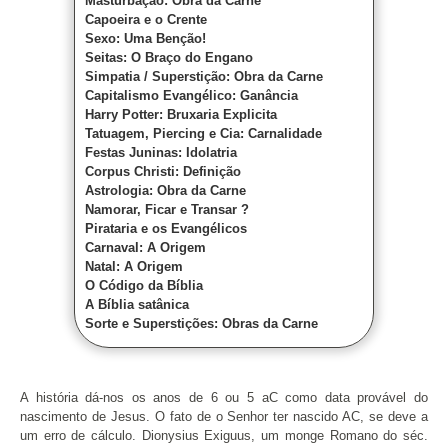
Masturbação: Obra da Carne
Capoeira e o Crente
Sexo: Uma Benção!
Seitas: O Braço do Engano
Simpatia / Superstição: Obra da Carne
Capitalismo Evangélico: Ganância
Harry Potter: Bruxaria Explicita
Tatuagem, Piercing e Cia: Carnalidade
Festas Juninas: Idolatria
Corpus Christi: Definição
Astrologia: Obra da Carne
Namorar, Ficar e Transar ?
Pirataria e os Evangélicos
Carnaval: A Origem
Natal: A Origem
O Código da Bíblia
A Bíblia satânica
Sorte e Superstições: Obras da Carne
A história dá-nos os anos de 6 ou 5 aC como data provável do
nascimento de Jesus. O fato de o Senhor ter nascido AC, se deve a
um erro de cálculo. Dionysius Exiguus, um monge Romano do séc.