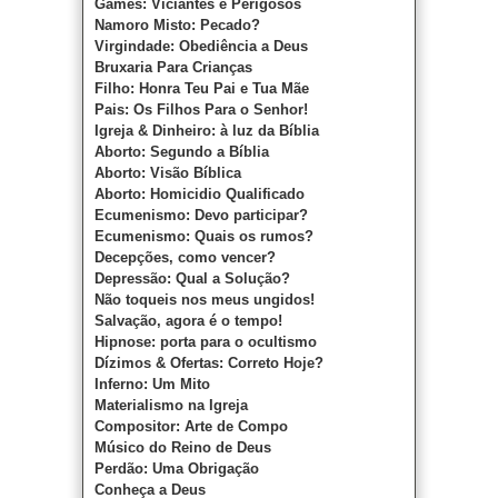
Games: Viciantes e Perigosos
Namoro Misto: Pecado?
Virgindade: Obediência a Deus
Bruxaria Para Crianças
Filho: Honra Teu Pai e Tua Mãe
Pais: Os Filhos Para o Senhor!
Igreja & Dinheiro: à luz da Bíblia
Aborto: Segundo a Bíblia
Aborto: Visão Bíblica
Aborto: Homicidio
Qualificado
Ecumenismo: Devo participar?
Ecumenismo: Quais os rumos?
Decepções, como vencer?
Depressão: Qual a Solução?
Não toqueis nos meus ungidos!
Salvação, agora é o tempo!
Hipnose: porta para o ocultismo
Dízimos & Ofertas: Correto Hoje?
Inferno: Um Mito
Materialismo na Igreja
Compositor: Arte de Compo
Músico do Reino de Deus
Perdão: Uma Obrigação
Conheça a Deus