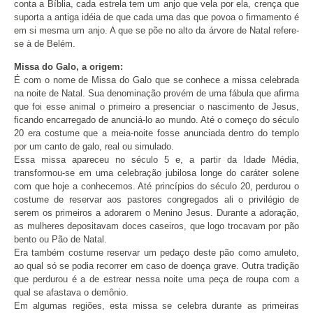
conta a Bíblia, cada estrela tem um anjo que vela por ela, crença que
suporta a antiga idéia de que cada uma das que povoa o firmamento é
em si mesma um anjo. A que se põe no alto da árvore de Natal refere-
se à de Belém.
Missa do Galo, a origem:
É com o nome de Missa do Galo que se conhece a missa celebrada
na noite de Natal. Sua denominação provém de uma fábula que afirma
que foi esse animal o primeiro a presenciar o nascimento de Jesus,
ficando encarregado de anunciá-lo ao mundo. Até o começo do século
20 era costume que a meia-noite fosse anunciada dentro do templo
por um canto de galo, real ou simulado.
Essa missa apareceu no século 5 e, a partir da Idade Média,
transformou-se em uma celebração jubilosa longe do caráter solene
com que hoje a conhecemos. Até princípios do século 20, perdurou o
costume de reservar aos pastores congregados ali o privilégio de
serem os primeiros a adorarem o Menino Jesus. Durante a adoração,
as mulheres depositavam doces caseiros, que logo trocavam por pão
bento ou Pão de Natal.
Era também costume reservar um pedaço deste pão como amuleto,
ao qual só se podia recorrer em caso de doença grave. Outra tradição
que perdurou é a de estrear nessa noite uma peça de roupa com a
qual se afastava o demônio.
Em algumas regiões, esta missa se celebra durante as primeiras