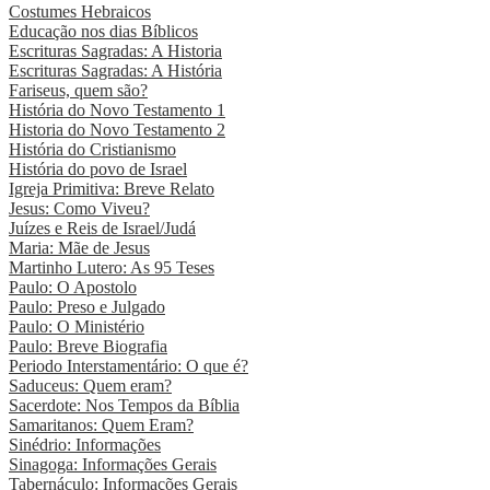
Costumes Hebraicos
Educação nos dias Bíblicos
Escrituras Sagradas: A Historia
Escrituras Sagradas: A História
Fariseus, quem são?
História do Novo Testamento 1
Historia do Novo Testamento 2
História do Cristianismo
História do povo de Israel
Igreja Primitiva: Breve Relato
Jesus: Como Viveu?
Juízes e Reis de Israel/Judá
Maria: Mãe de Jesus
Martinho Lutero: As 95 Teses
Paulo: O Apostolo
Paulo: Preso e Julgado
Paulo: O Ministério
Paulo: Breve Biografia
Periodo Interstamentário: O que é?
Saduceus: Quem eram?
Sacerdote: Nos Tempos da Bíblia
Samaritanos: Quem Eram?
Sinédrio: Informações
Sinagoga: Informações Gerais
Tabernáculo: Informações Gerais