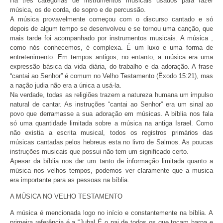
Há três categorias de instrumentos musicais usados para fazer
música, os de corda, de sopro e de percussão.
A música provavelmente começou com o discurso cantado e só
depois de algum tempo se desenvolveu e se tornou uma canção, que
mais tarde foi acompanhado por instrumentos musicais. A música ,
como nós conhecemos, é complexa. É um luxo e uma forma de
entretenimento. Em tempos antigos, no entanto, a música era uma
expressão básica da vida diária, do trabalho e da adoração. A frase
“cantai ao Senhor” é comum no Velho Testamento (Êxodo 15:21), mas
a nação judia não era a única a usá-la.
Na verdade, todas as religiões trazem a natureza humana um impulso
natural de cantar. As instruções “cantai ao Senhor” era um sinal ao
povo que derramasse a sua adoração em músicas. A bíblia nos fala
só uma quantidade limitada sobre a música na antiga Israel. Como
não existia a escrita musical, todos os registros primários das
músicas cantadas pelos hebreus esta no livro de Salmos. As poucas
instruções musicais que possui não tem um significado certo.
Apesar da bíblia nos dar um tanto de informação limitada quanto a
música nos velhos tempos, podemos ver claramente que a musica
era importante para as pessoas na bíblia.
A MÚSICA NO VELHO TESTAMENTO
A música é mencionada logo no início e constantemente na bíblia. A
primeira referência é a “Jubal É o pai de todos os que tocam harpa e