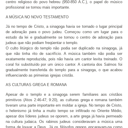
centro religioso do povo hebreu (950-850 A.C.), o papel do músico
profissional se tornou mais importante.
A MÚSICA NO NOVO TESTAMENTO
Já no tempo de Cristo, a sinagoga havia se tornado o lugar principal
de adoração para o povo judeu. Começou como um lugar para o
estudo da lei e gradualmente se tornou o centro de adoração para
judeus que não podiam freqüentar o templo.
O culto litúrgico do templo não podia ser duplicado na sinagoga, já
que não tinha rito de sacrifício. A música também não podia ser
exatamente reproduzida, pois não havia um cantor levita treinado. O
coral foi substituído por um único cantor. A cantoria dos Salmos foi
gradualmente transferida do templo para a sinagoga, o que acabou
influenciando as primeiras igrejas cristãs.
AS CULTURAS GREGA E ROMANA
Apesar de o templo e a sinagoga serem familiares aos cristãos
primitivos (Atos 2:46-47; 9:20), as culturas grega e romana também
tiveram uma parte importante em moldar a igreja. No tempo de Cristo,
o helenismo já tinha a muito tempo se infiltrado no Oriente Médio,
apesar dos líderes judeus se oporem, a arte grega já havia permeado
na cultura judaica. Os rabinos judeus consideravam a música uma
forma de louvar a Deus. Já os filósofos gregos encaravam-na como