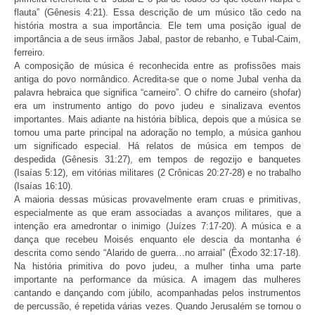
flauta” (Gênesis 4:21). Essa descrição de um músico tão cedo na
história mostra a sua importância. Ele tem uma posição igual de
importância a de seus irmãos Jabal, pastor de rebanho, e Tubal-Caim,
ferreiro.
A composição de música é reconhecida entre as profissões mais
antiga do povo normândico. Acredita-se que o nome Jubal venha da
palavra hebraica que significa “carneiro”. O chifre do carneiro (shofar)
era um instrumento antigo do povo judeu e sinalizava eventos
importantes. Mais adiante na história bíblica, depois que a música se
tornou uma parte principal na adoração no templo, a música ganhou
um significado especial. Há relatos de música em tempos de
despedida (Gênesis 31:27), em tempos de regozijo e banquetes
(Isaías 5:12), em vitórias militares (2 Crônicas 20:27-28) e no trabalho
(Isaías 16:10).
A maioria dessas músicas provavelmente eram cruas e primitivas,
especialmente as que eram associadas a avanços militares, que a
intenção era amedrontar o inimigo (Juízes 7:17-20). A música e a
dança que recebeu Moisés enquanto ele descia da montanha é
descrita como sendo “Alarido de guerra…no arraial” (Êxodo 32:17-18).
Na história primitiva do povo judeu, a mulher tinha uma parte
importante na performance da música. A imagem das mulheres
cantando e dançando com júbilo, acompanhadas pelos instrumentos
de percussão, é repetida várias vezes. Quando Jerusalém se tornou o