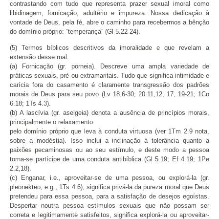
contrastando com tudo que representa prazer sexual imoral como
libidinagem, fornicação, adultério e impureza. Nossa dedicação à
vontade de Deus, pela fé, abre o caminho para recebermos a bênção
do domínio próprio: “temperança” (Gl 5.22-24).
(5) Termos bíblicos descritivos da imoralidade e que revelam a
extensão desse mal.
(a) Fornicação (gr. porneia). Descreve uma ampla variedade de
práticas sexuais, pré ou extramaritais. Tudo que significa intimidade e
carícia fora do casamento é claramente transgressão dos padrões
morais de Deus para seu povo (Lv 18.6-30; 20.11,12, 17, 19-21; 1Co
6.18; 1Ts 4.3).
(b) A lascívia (gr. aselgeia) denota a ausência de princípios morais,
principalmente o relaxamento
pelo domínio próprio que leva à conduta virtuosa (ver 1Tm 2.9 nota,
sobre a modéstia). Isso inclui a inclinação à tolerância quanto a
paixões pecaminosas ou ao seu estímulo, e deste modo a pessoa
torna-se partícipe de uma conduta antibíblica (Gl 5.19; Ef 4.19; 1Pe
2.2,18).
(c) Enganar, i.e., aproveitar-se de uma pessoa, ou explorá-la (gr.
pleonekteo, e.g., 1Ts 4.6), significa privá-la da pureza moral que Deus
pretendeu para essa pessoa, para a satisfação de desejos egoístas.
Despertar noutra pessoa estímulos sexuais que não possam ser
correta e legitimamente satisfeitos, significa explorá-la ou aproveitar-