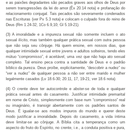
e as paixões degradantes são pecados graves aos olhos de Deus por
serem transgressões da lei do amor (Êx 20.14 nota) e profanação do
relacionamento conjugal. Tais pecados são severamente condenados
nas Escrituras (ver Pv 5.3 nota) e colocam o culpado fora do reino de
Deus (Rm 1.24-32; 1Co 6.9,10; Gl 5.19-21).
(3) A imoralidade e a impureza sexual não somente incluem o ato
sexual ilícito, mas também qualquer prática sexual com outra pessoa
que não seja seu cônjuge. Há quem ensine, em nossos dias, que
qualquer intimidade sexual entre jovens e adultos solteiros, tendo eles
mútuo “compromisso”, é aceitável, uma vez que não haja ato sexual
completo. Tal ensino peca contra a santidade de Deus e o padrão
bíblico da pureza. Deus proíbe, explicitamente, “descobrir a nudez” ou
“ver a nudez” de qualquer pessoa a não ser entre marido e mulher
legalmente casados (Lv 18.6-30; 20.11, 17, 19-21; ver 18.6 nota).
(4) O crente deve ter autocontrole e abster-se de toda e qualquer
prática sexual antes do casamento. Justificar intimidade premarital
em nome de Cristo, simplesmente com base num “compromisso” real
ou imaginário, é transigir abertamente com os padrões santos de
Deus. É igualar-se aos modos impuros do mundo e querer deste
modo justificar a imoralidade. Depois do casamento, a vida íntima
deve limitar-se ao cônjuge. A Bíblia cita a temperança como um
aspecto do fruto do Espírito, no crente, i.e., a conduta positiva e pura,