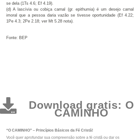
se dela (1Ts 4.6; Ef 4.19).
(d) A lascívia ou cobiça carnal (gr. epithumia) é um desejo carnal
imoral que a pessoa daria vazão se tivesse oportunidade (Ef 4.22;
1Pe 4.3; 2Pe 2.18; ver Mt 5.28 nota).
Fonte: BEP
Download gratis: O
CAMINHO
“O CAMINHO” – Princípios Básicos da Fé Cristã!
Você quer aprofundar sua compreensão sobre a fé cristã ou dar os