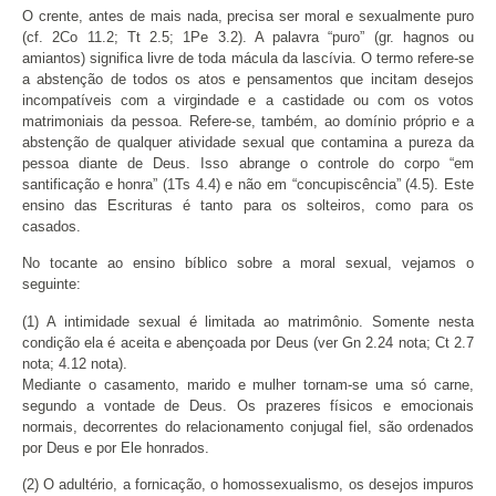
O crente, antes de mais nada, precisa ser moral e sexualmente puro
(cf. 2Co 11.2; Tt 2.5; 1Pe 3.2). A palavra “puro” (gr. hagnos ou
amiantos) significa livre de toda mácula da lascívia. O termo refere-se
a abstenção de todos os atos e pensamentos que incitam desejos
incompatíveis com a virgindade e a castidade ou com os votos
matrimoniais da pessoa. Refere-se, também, ao domínio próprio e a
abstenção de qualquer atividade sexual que contamina a pureza da
pessoa diante de Deus. Isso abrange o controle do corpo “em
santificação e honra” (1Ts 4.4) e não em “concupiscência” (4.5). Este
ensino das Escrituras é tanto para os solteiros, como para os
casados.
No tocante ao ensino bíblico sobre a moral sexual, vejamos o
seguinte:
(1) A intimidade sexual é limitada ao matrimônio. Somente nesta
condição ela é aceita e abençoada por Deus (ver Gn 2.24 nota; Ct 2.7
nota; 4.12 nota).
Mediante o casamento, marido e mulher tornam-se uma só carne,
segundo a vontade de Deus. Os prazeres físicos e emocionais
normais, decorrentes do relacionamento conjugal fiel, são ordenados
por Deus e por Ele honrados.
(2) O adultério, a fornicação, o homossexualismo, os desejos impuros