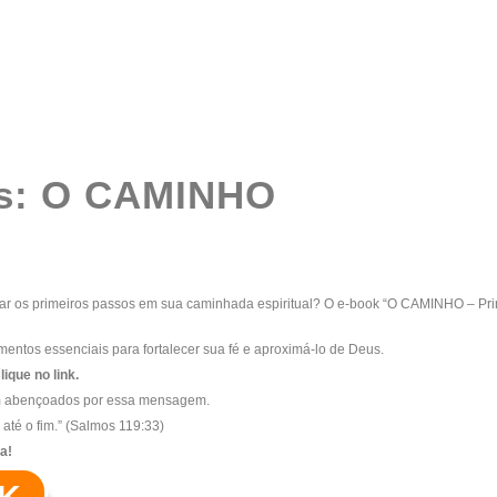
is: O CAMINHO
ar os primeiros passos em sua caminhada espiritual? O e-book “O CAMINHO – Princí
entos essenciais para fortalecer sua fé e aproximá-lo de Deus.
que no link.
am abençoados por essa mensagem.
até o fim.” (Salmos 119:33)
a!