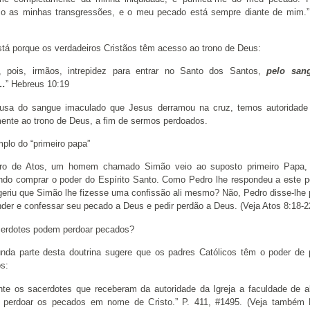
o as minhas transgressões, e o meu pecado está sempre diante de mim.
stá porque os verdadeiros Cristãos têm acesso ao trono de Deus:
, pois, irmãos, intrepidez para entrar no Santo dos Santos,
pelo san
…
” Hebreus 10:19
usa do sangue imaculado que Jesus derramou na cruz, temos autoridade 
mente ao trono de Deus, a fim de sermos perdoados.
plo do “primeiro papa”
ro de Atos, um homem chamado Simão veio ao suposto primeiro Papa,
ndo comprar o poder do Espírito Santo. Como Pedro lhe respondeu a este 
geriu que Simão lhe fizesse uma confissão ali mesmo? Não, Pedro disse-lhe 
nder e confessar seu pecado a Deus e pedir perdão a Deus. (Veja Atos 8:18-2
erdotes podem perdoar pecados?
nda parte desta doutrina sugere que os padres Católicos têm o poder de 
s:
te os sacerdotes que receberam da autoridade da Igreja a faculdade de a
perdoar os pecados em nome de Cristo.” P. 411, #1495. (Veja também 