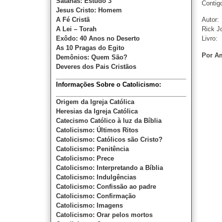
Satanás: Estudo 3
Contig
Jesus Cristo: Homem
A Fé Cristã
Autor:
A Lei – Torah
Rick J
Exôdo: 40 Anos no Deserto
Livro:
As 10 Pragas do Egito
Por A
Demônios: Quem São?
Deveres dos Pais Cristãos
Informações Sobre o Catolicismo:
Origem da Igreja Católica
Heresias da Igreja Católica
Catecismo Católico à luz da Bíblia
Catolicismo: Últimos Ritos
Catolicismo: Católicos são Cristo?
Catolicismo: Penitência
Catolicismo: Prece
Catolicismo: Interpretando a Bíblia
Catolicismo: Indulgências
Catolicismo: Confissão ao padre
Catolicismo: Confirmação
Catolicismo: Imagens
Catolicismo: Orar pelos mortos