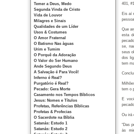
401, 
Temer a Deus, Medo
Segunda Vinda de Cristo
Eis aí
Vida de Louvor
pessoa
Milagres e Sinais
Qualidades de um Líder
Que ar
Usos & Costumes
esta d
O Amor Fraternal
pecado
O Batismo Nas àguas
se, na
Urim e Tumim
seus o
O Porquê da Adoração
dos li
O Valor do Ser Humano
tem mai
Ande Segundo Deus
A Salvação é Para Você!
Conclu
Inferno é Real?
Milhõe
Purgatório é Real?
tem o 
Pecado: Gera Morte
Casamento nos Tempos Bíblicos
E voc
Jesus: Nomes e Títulos
pecado
Profetas, Referências Bíblicas
Profetas & Profecias
Ou irá
O Sacerdote na Bíblia
Satanás: Estudo 1
“Das p
Satanás: Estudo 2
às min