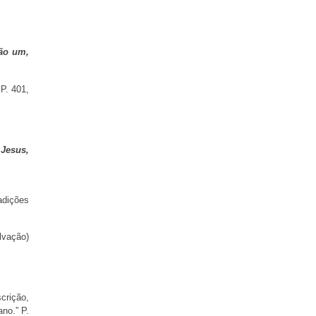
ão um,
P. 401,
 Jesus,
adições
lvação)
crição,
no.” P.