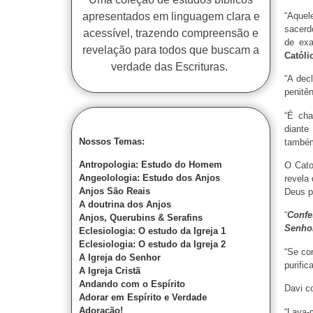
“Aquel
apresentados em linguagem clara e
sacerd
acessível, trazendo compreensão e
de exa
revelação para todos que buscam a
Católi
verdade das Escrituras.
“A dec
penitê
“É cha
diante
Nossos Temas:
també
Antropologia: Estudo do Homem
O Cato
Angeolologia: Estudo dos Anjos
revela
Anjos São Reais
Deus p
A doutrina dos Anjos
“
Confe
Anjos, Querubins & Serafins
Senho
Eclesiologia: O estudo da Igreja 1
Eclesiologia: O estudo da Igreja 2
“Se co
A Igreja do Senhor
purific
A Igreja Cristã
Andando com o Espírito
Davi c
Adorar em Espírito e Verdade
Adoração!
“Lava-