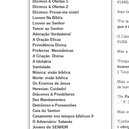
Dízimos & Ofertas 1
#1448
Dízimos & Ofertas 2
Aqui t
Dízimos: Provai-me nisto!
Louvor Na Bíblia
“Por q
Louvor ao Senhor
que é
Temor ao Senhor
Adoração Verdadeira!
O Cato
A Oração Eficaz
#145
Providência Divina
Profecias Messiânicas
Mas a 
A Criação Divina
“Porq
A Idolatria
home
Santidade
1 Timó
Música: visão bíblica
Morte: visão bíblica
Mais u
Os Ensinos de Jesus
de hom
Heresias: Cuidado!
Diáconos & Presbíteros
“Os
Pa
Dez Mandamentos
…” P. 
Demônios e Possessões
Ceia do Senhor
Mais e
Casamento nos tempos bíblicos II
“Confo
O Adversário: Satanás
é
obri
Jovens do SENHOR