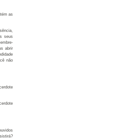
ntém as
sência,
os seus
lembre-
s abrir
ndidade
ocê não
cerdote
cerdote
ouvidos
istirá?