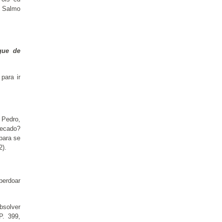
” Salmo
gue de
para ir
 Pedro,
pecado?
para se
2).
perdoar
bsolver
P. 399,