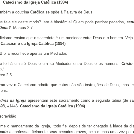
).
Catecismo da Igreja Católica (1994)
ambém a doutrina Católica se opõe à Palavra de Deus:
ue fala ele deste modo? Isto é blasfêmia! Quem pode perdoar pecados,
sen
 Deus?
” Marcos 2:7
licismo ensina que o sacerdote é um mediador entre Deus e o homem. Veja 
6
Catecismo da Igreja Católica (1994)
Bíblia reconhece apenas um Mediador:
uanto há um só Deus e um só Mediador entre Deus e os homens,
Cristo
m.
”
teo 2:5
ma vez o Catecismo admite que estas não são instruções de Deus, mas tr
ens:
dres da Igreja
apresentam este sacramento como a segunda tábua (de sa
398, #1446
Catecismo da Igreja Católica (1994)
scravidão
rme o mandamento da Igreja, ‘todo fiel depois de ter chegado à idade da dis
gado
a confessar’ fielmente seus pecados graves, pelo menos uma vez por a