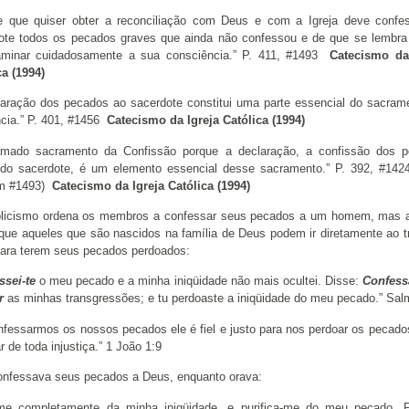
e que quiser obter a reconciliação com Deus e com a Igreja deve confe
ote todos os pecados graves que ainda não confessou e de que se lembra
minar cuidadosamente a sua consciência.” P. 411, #1493
Catecismo da
ca (1994)
laração dos pecados ao sacerdote constitui uma parte essencial do sacram
ncia.” P. 401, #1456
Catecismo da Igreja Católica (1994)
mado sacramento da Confissão porque a declaração, a confissão dos 
 do sacerdote, é um elemento essencial desse sacramento.” P. 392, #1424
m #1493)
Catecismo da Igreja Católica (1994)
licismo ordena os membros a confessar seus pecados a um homem, mas a
 que aqueles que são nascidos na família de Deus podem ir diretamente ao t
ara terem seus pecados perdoados:
ssei-te
o meu pecado e a minha iniqüidade não mais ocultei. Disse:
Confess
r
as minhas transgressões; e tu perdoaste a iniqüidade do meu pecado.” Sal
nfessarmos os nossos pecados ele é fiel e justo para nos perdoar os pecado
ar de toda injustiça.” 1 João 1:9
onfessava seus pecados a Deus, enquanto orava:
me completamente da minha iniqüidade, e purifica-me do meu pecado. 