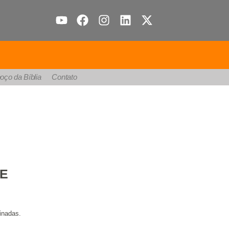
oço da Bíblia
Contato
RE
inadas.