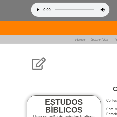
Home
Sobre Nós
T
Estudos Bíbli
C
ESTUDOS
Confes
BÍBLICOS
Com re
Primei
Uma coleção de estudos bíblicos