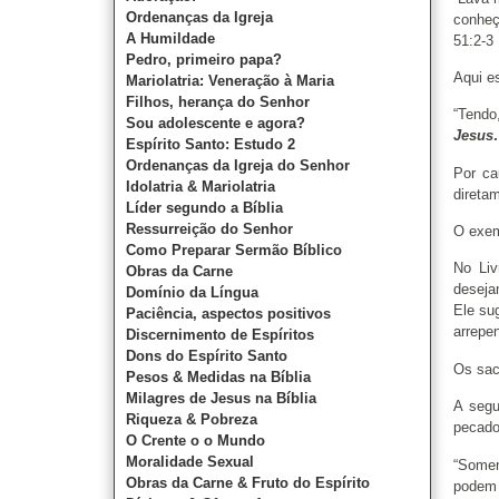
Ordenanças da Igreja
conheç
A Humildade
51:2-3
Pedro, primeiro papa?
Aqui e
Mariolatria: Veneração à Maria
Filhos, herança do Senhor
“Tendo
Sou adolescente e agora?
Jesus
Espírito Santo: Estudo 2
Ordenanças da Igreja do Senhor
Por ca
Idolatria & Mariolatria
direta
Líder segundo a Bíblia
Ressurreição do Senhor
O exem
Como Preparar Sermão Bíblico
No Liv
Obras da Carne
deseja
Domínio da Língua
Ele su
Paciência, aspectos positivos
arrepe
Discernimento de Espíritos
Dons do Espírito Santo
Os sac
Pesos & Medidas na Bíblia
Milagres de Jesus na Bíblia
A segu
Riqueza & Pobreza
pecado
O Crente o o Mundo
Moralidade Sexual
“Somen
Obras da Carne & Fruto do Espírito
podem 