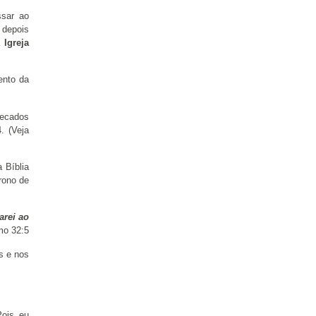
ssar ao
 depois
 Igreja
ento da
pecados
. (Veja
 Bíblia
rono de
arei ao
mo 32:5
s e nos
Pois eu