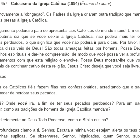
#1457
Catecismo da Igreja Católica (1994)
(
Ênfase do autor
)
 novamente a “obrigação”. Os Padres da Igreja criaram outra tradição que ma
s presas à Igreja Católica.
gumento poderoso para se apresentar aos Católicos do mundo inteiro! Em es
outrina diz que se você deixar a Igreja Católica, não poderá mais ter 
s perdoados, o que significa que você não poderá ir para o céu. Por favor, 
da disso veio de Deus! São todas ameaças feitas por homens. Possa Deu
lhos espirituais e dar-lhe compreensão, de modo que você possa ver a profu
gamentos com que esta religião o envolve. Possa Deus mostrar-lhe que v
s de continuar cativo desta religião. Jesus Cristo deseja que você seja livre.
são
s de Católicos fiéis fazem filas nos confessionários, acreditando que o sa
poder de perdoar seus pecados.
ê? Onde
você
irá, a fim de ter seus pecados perdoados? Para um sa
r, como as tradições de homens da Igreja Católica mandam?
 diretamente ao Deus Todo Poderoso, como a Bíblia ensina?
rofundezas clamo a ti, Senhor. Escuta a minha voz: estejam alerta os teus 
has suplicas. Se observares, Senhor, iniqüidades, quem Senhor, subs