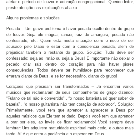
afetar o período de louvor e adoração congregacional. Querido leitor,
preste atenção nas explicações abaixo:
Alguns problemas e soluções
Pecado – Um grave problema é haver pecado oculto dentro do grupo
de louvor. Seja ele mágoa, rancor, raiz de amargura, pecado não
confessado, etc. Quem está nesta situação corre o risco de ser
acusado pelo Diabo e estar com a consciência pesada, além de
prejudicar também o restante do grupo. Solução: Tudo deve ser
confessado: seja ao irmão ou seja a Deus! É importante não deixar o
pecado criar raiz dentro do coração para não haver piores
conseqüências. Todos devem ter humildade para reconhecer que
erraram diante de Deus, e se for necessário, diante do grupo!
Corações que precisam ser transformados – Já encontrei vários
músicos que reclamaram de seus companheiros de grupo dizendo:
“Fulano de tal não é convertido” , “o nosso baterista só quer saber de
bateria” , “o nosso guitarrista não tem coração de adorador”. Solução:
Primeiramente, você tem que aprender a agradecer a Deus por
aqueles músicos que Ele tem te dado. Depois você tem que aprender
a orar por eles, ao invés de ficar reclamando! Você sempre deve
lembrar: Uns adquirem maturidade espiritual mais cedo, e outros mais
tarde. Aí é que entra a paciência e o esperar em Deus…