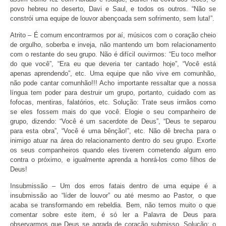
povo hebreu no deserto, Davi e Saul, e todos os outros. “Não se
constrói uma equipe de louvor abençoada sem sofrimento, sem luta!”.
Atrito – É comum encontrarmos por aí, músicos com o coração cheio
de orgulho, soberba e inveja, não mantendo um bom relacionamento
com o restante do seu grupo. Não é difícil ouvirmos: “Eu toco melhor
do que você”, “Era eu que deveria ter cantado hoje”, “Você está
apenas aprendendo”, etc. Uma equipe que não vive em comunhão,
não pode cantar comunhão!!! Acho importante ressaltar que a nossa
língua tem poder para destruir um grupo, portanto, cuidado com as
fofocas, mentiras, falatórios, etc. Solução: Trate seus irmãos como
se eles fossem mais do que você. Elogie o seu companheiro de
grupo, dizendo: “Você é um sacerdote de Deus”, “Deus te separou
para esta obra”, “Você é uma bênção!”, etc. Não dê brecha para o
inimigo atuar na área do relacionamento dentro do seu grupo. Exorte
os seus companheiros quando eles tiverem cometendo algum erro
contra o próximo, e igualmente aprenda a honrá-los como filhos de
Deus!
Insubmissão – Um dos erros fatais dentro de uma equipe é a
insubmissão ao “líder de louvor” ou até mesmo ao Pastor, o que
acaba se transformando em rebeldia. Bem, não temos muito o que
comentar sobre este item, é só ler a Palavra de Deus para
observarmos que Deus se agrada de coração submisso. Solução: o