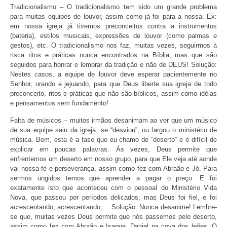
Tradicionalismo – O tradicionalismo tem sido um grande problema
para muitas equipes de louvor, assim como já foi para a nossa. Ex:
em nossa igreja já tivemos preconceitos contra a instrumentos
(bateria), estilos musicais, expressões de louvor (como palmas e
gestos), etc. O tradicionalismo nos faz, muitas vezes, seguirmos à
risca ritos e práticas nunca encontrados na Bíblia, mas que são
seguidos para honrar e lembrar da tradição e não de DEUS! Solução:
Nestes casos, a equipe de louvor deve esperar pacientemente no
Senhor, orando e jejuando, para que Deus liberte sua igreja de todo
preconceito, ritos e práticas que não são bíblicos, assim como idéias
e pensamentos sem fundamento!
Falta de músicos – muitos irmãos desanimam ao ver que um músico
de sua equipe saiu da igreja, se “desviou”, ou largou o ministério de
música. Bem, esta é a fase que eu chamo de “deserto” e é difícil de
explicar em poucas palavras. Ás vezes, Deus permite que
enfrentemos um deserto em nosso grupo, para que Ele veja até aonde
vai nossa fé e perseverança, assim como fez com Abraão e Jó. Para
sermos ungidos temos que aprender a pagar o preço. E foi
exatamente isto que aconteceu com o pessoal do Ministério Vida
Nova, que passou por períodos delicados, mas Deus foi fiel, e foi
acrescentando, acrescentando,… Solução: Nunca desanime! Lembre-
se que, muitas vezes Deus permite que nós passemos pelo deserto,
assim como fez com Abraão e Isaque, Daniel na cova dos leões, O