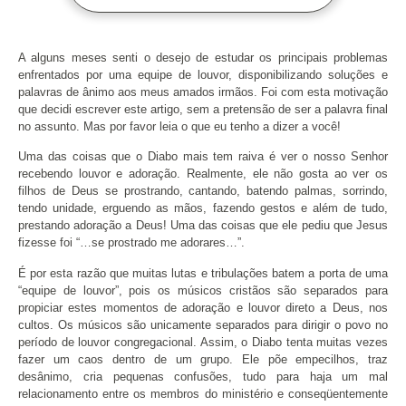
A alguns meses senti o desejo de estudar os principais problemas
enfrentados por uma equipe de louvor, disponibilizando soluções e
palavras de ânimo aos meus amados irmãos. Foi com esta motivação
que decidi escrever este artigo, sem a pretensão de ser a palavra final
no assunto. Mas por favor leia o que eu tenho a dizer a você!
Uma das coisas que o Diabo mais tem raiva é ver o nosso Senhor
recebendo louvor e adoração. Realmente, ele não gosta ao ver os
filhos de Deus se prostrando, cantando, batendo palmas, sorrindo,
tendo unidade, erguendo as mãos, fazendo gestos e além de tudo,
prestando adoração a Deus! Uma das coisas que ele pediu que Jesus
fizesse foi “…se prostrado me adorares…”.
É por esta razão que muitas lutas e tribulações batem a porta de uma
“equipe de louvor”, pois os músicos cristãos são separados para
propiciar estes momentos de adoração e louvor direto a Deus, nos
cultos. Os músicos são unicamente separados para dirigir o povo no
período de louvor congregacional. Assim, o Diabo tenta muitas vezes
fazer um caos dentro de um grupo. Ele põe empecilhos, traz
desânimo, cria pequenas confusões, tudo para haja um mal
relacionamento entre os membros do ministério e conseqüentemente