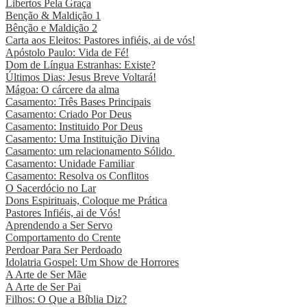
Libertos Pela Graça
Benção & Maldição 1
Bênção e Maldição 2
Carta aos Eleitos: Pastores infiéis, ai de vós!
Apóstolo Paulo: Vida de Fé!
Dom de Língua Estranhas: Existe?
Últimos Dias: Jesus Breve Voltará!
Mágoa: O cárcere da alma
Casamento: Três Bases Principais
Casamento: Criado Por Deus
Casamento: Instituido Por Deus
Casamento: Uma Instituição Divina
Casamento: um relacionamento Sólido
Casamento: Unidade Familiar
Casamento: Resolva os Conflitos
O Sacerdócio no Lar
Dons Espirituais, Coloque me Prática
Pastores Infiéis, ai de Vós!
Aprendendo a Ser Servo
Comportamento do Crente
Perdoar Para Ser Perdoado
Idolatria Gospel: Um Show de Horrores
A Arte de Ser Mãe
A Arte de Ser Pai
Filhos: O Que a Bíblia Diz?