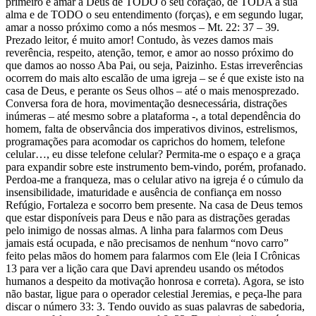
primeiro é amar a Deus de TODO o seu coração, de TODA a sua
alma e de TODO o seu entendimento (forças), e em segundo lugar,
amar a nosso próximo como a nós mesmos – Mt. 22: 37 – 39.
Prezado leitor, é muito amor! Contudo, às vezes damos mais
reverência, respeito, atenção, temor, e amor ao nosso próximo do
que damos ao nosso Aba Pai, ou seja, Paizinho. Estas irreverências
ocorrem do mais alto escalão de uma igreja – se é que existe isto na
casa de Deus, e perante os Seus olhos – até o mais menosprezado.
Conversa fora de hora, movimentação desnecessária, distrações
inúmeras – até mesmo sobre a plataforma -, a total dependência do
homem, falta de observância dos imperativos divinos, estrelismos,
programações para acomodar os caprichos do homem, telefone
celular…, eu disse telefone celular? Permita-me o espaço e a graça
para expandir sobre este instrumento bem-vindo, porém, profanado.
Perdoa-me a franqueza, mas o celular ativo na igreja é o cúmulo da
insensibilidade, imaturidade e ausência de confiança em nosso
Refúgio, Fortaleza e socorro bem presente. Na casa de Deus temos
que estar disponíveis para Deus e não para as distrações geradas
pelo inimigo de nossas almas. A linha para falarmos com Deus
jamais está ocupada, e não precisamos de nenhum “novo carro”
feito pelas mãos do homem para falarmos com Ele (leia I Crônicas
13 para ver a lição cara que Davi aprendeu usando os métodos
humanos a despeito da motivação honrosa e correta). Agora, se isto
não bastar, ligue para o operador celestial Jeremias, e peça-lhe para
discar o número 33: 3. Tendo ouvido as suas palavras de sabedoria,