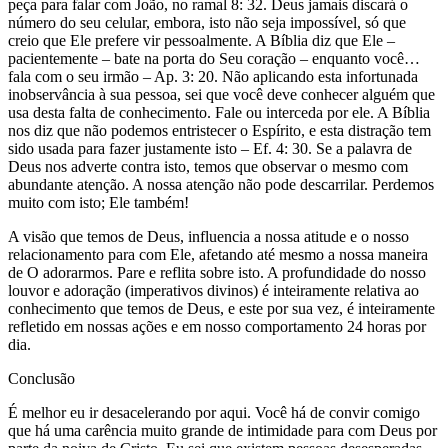
peça para falar com João, no ramal 8: 32. Deus jamais discará o
número do seu celular, embora, isto não seja impossível, só que
creio que Ele prefere vir pessoalmente. A Bíblia diz que Ele –
pacientemente – bate na porta do Seu coração – enquanto você…
fala com o seu irmão – Ap. 3: 20. Não aplicando esta infortunada
inobservância à sua pessoa, sei que você deve conhecer alguém que
usa desta falta de conhecimento. Fale ou interceda por ele. A Bíblia
nos diz que não podemos entristecer o Espírito, e esta distração tem
sido usada para fazer justamente isto – Ef. 4: 30. Se a palavra de
Deus nos adverte contra isto, temos que observar o mesmo com
abundante atenção. A nossa atenção não pode descarrilar. Perdemos
muito com isto; Ele também!
A visão que temos de Deus, influencia a nossa atitude e o nosso
relacionamento para com Ele, afetando até mesmo a nossa maneira
de O adorarmos. Pare e reflita sobre isto. A profundidade do nosso
louvor e adoração (imperativos divinos) é inteiramente relativa ao
conhecimento que temos de Deus, e este por sua vez, é inteiramente
refletido em nossas ações e em nosso comportamento 24 horas por
dia.
Conclusão
É melhor eu ir desacelerando por aqui. Você há de convir comigo
que há uma carência muito grande de intimidade para com Deus por