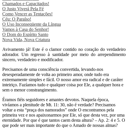
Chamados e Capacitados!
O Justo Viverá Pela Fé
Como Vencer as Tentações!
Céu: O Paraíso!
O Uso Inconseqüente da Língua
Vamos à Casa do Senhor!
O Dom do Espírito Santo
Nova Vida, Nova Criatura
Avivamento já! Este é o clamor contido no coração do verdadeiro
adorador. Um regresso à santidade por meio do arrependimento
sincero, verdadeiro e modificador.
Precisamos de uma consciência convertida, levando-nos
desesperadamente de volta ao primeiro amor, onde tudo era
extremamente simples e fácil. O nosso amor era radical e de caráter
inteiriço. Fazíamos tudo e qualquer coisa por Ele, a qualquer hora e
sem o menor constrangimento.
Éramos fiéis seguidores e amantes devotos. Naquela época,
vivíamos a plenitude de Mt. 11: 30, não é verdade? Precisamos
voltar a esta “praça dos namorados” onde O encontramos pela
primeira vez e nos apaixonarmos por Ele, só que desta vez, por uma
eternidade. Por que é que tantos caem desta altura? – Ap. 2: 4 e 5. O
que pode ser mais importante do que o Amado de nossas almas?