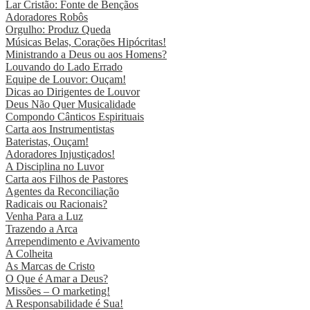
Lar Cristão: Fonte de Bençãos
Adoradores Robôs
Orgulho: Produz Queda
Músicas Belas, Corações Hipócritas!
Ministrando a Deus ou aos Homens?
Louvando do Lado Errado
Equipe de Louvor: Ouçam!
Dicas ao Dirigentes de Louvor
Deus Não Quer Musicalidade
Compondo Cânticos Espirituais
Carta aos Instrumentistas
Bateristas, Ouçam!
Adoradores Injustiçados!
A Disciplina no Luvor
Carta aos Filhos de Pastores
Agentes da Reconciliação
Radicais ou Racionais?
Venha Para a Luz
Trazendo a Arca
Arrependimento e Avivamento
A Colheita
As Marcas de Cristo
O Que é Amar a Deus?
Missões – O marketing!
A Responsabilidade é Sua!