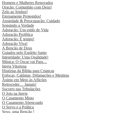
Homens e Mulheres Renovados
Oração: Comunhão com Deus!
Zelo ao Senhor!
Eternamente Protegidos!
Ansiedade & Preocupação: Cuidado
Seguindo a Verdade
Adoração: Um estilo de Vida
Adoração Profética
Adoração: É tempo!
Adoração Viva!
A Benção de Deus
Guiados pelo Espírito Santo
Integridade: Uma Qualidade!
Música: O Oscar vai Para…
Igreja Vitoriosa
Histórias da Bíblia para Crianças
Fofocas, Calúnias, Difamações e Mentiras
Ânimo em Meio às Aflições
Retroceder… Jamais!
Socorro nas Tribulações
O Joio na Igreja
O Casamento Misto
O Casamento Abençoado
O Servo e a Política
Sexo, uma Benção !