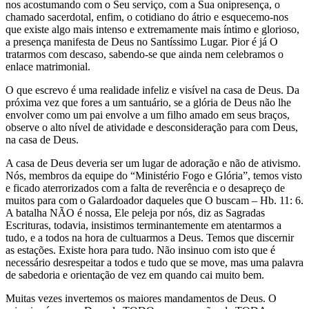
nos acostumando com o Seu serviço, com a Sua onipresença, o
chamado sacerdotal, enfim, o cotidiano do átrio e esquecemo-nos
que existe algo mais intenso e extremamente mais íntimo e glorioso,
a presença manifesta de Deus no Santíssimo Lugar. Pior é já O
tratarmos com descaso, sabendo-se que ainda nem celebramos o
enlace matrimonial.
O que escrevo é uma realidade infeliz e visível na casa de Deus. Da
próxima vez que fores a um santuário, se a glória de Deus não lhe
envolver como um pai envolve a um filho amado em seus braços,
observe o alto nível de atividade e desconsideração para com Deus,
na casa de Deus.
A casa de Deus deveria ser um lugar de adoração e não de ativismo.
Nós, membros da equipe do “Ministério Fogo e Glória”, temos visto
e ficado aterrorizados com a falta de reverência e o desapreço de
muitos para com o Galardoador daqueles que O buscam – Hb. 11: 6.
A batalha NÃO é nossa, Ele peleja por nós, diz as Sagradas
Escrituras, todavia, insistimos terminantemente em atentarmos a
tudo, e a todos na hora de cultuarmos a Deus. Temos que discernir
as estações. Existe hora para tudo. Não insinuo com isto que é
necessário desrespeitar a todos e tudo que se move, mas uma palavra
de sabedoria e orientação de vez em quando cai muito bem.
Muitas vezes invertemos os maiores mandamentos de Deus. O