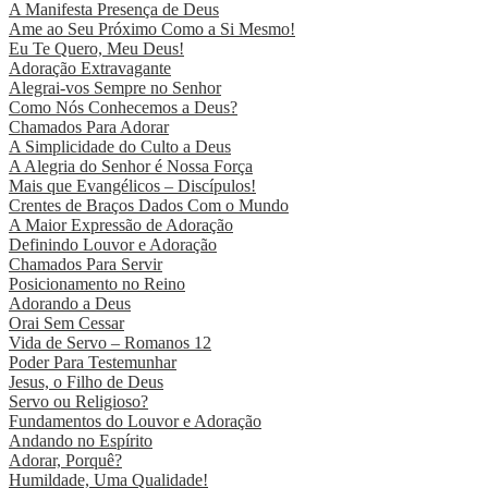
A Manifesta Presença de Deus
Ame ao Seu Próximo Como a Si Mesmo!
Eu Te Quero, Meu Deus!
Adoração Extravagante
Alegrai-vos Sempre no Senhor
Como Nós Conhecemos a Deus?
Chamados Para Adorar
A Simplicidade do Culto a Deus
A Alegria do Senhor é Nossa Força
Mais que Evangélicos – Discípulos!
Crentes de Braços Dados Com o Mundo
A Maior Expressão de Adoração
Definindo Louvor e Adoração
Chamados Para Servir
Posicionamento no Reino
Adorando a Deus
Orai Sem Cessar
Vida de Servo – Romanos 12
Poder Para Testemunhar
Jesus, o Filho de Deus
Servo ou Religioso?
Fundamentos do Louvor e Adoração
Andando no Espírito
Adorar, Porquê?
Humildade, Uma Qualidade!