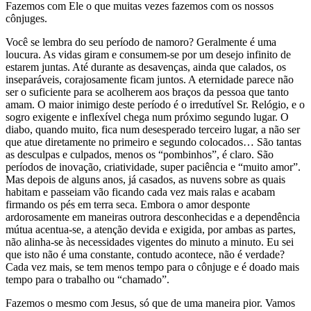
Fazemos com Ele o que muitas vezes fazemos com os nossos
cônjuges.
Você se lembra do seu período de namoro? Geralmente é uma
loucura. As vidas giram e consumem-se por um desejo infinito de
estarem juntas. Até durante as desavenças, ainda que calados, os
inseparáveis, corajosamente ficam juntos. A eternidade parece não
ser o suficiente para se acolherem aos braços da pessoa que tanto
amam. O maior inimigo deste período é o irredutível Sr. Relógio, e o
sogro exigente e inflexível chega num próximo segundo lugar. O
diabo, quando muito, fica num desesperado terceiro lugar, a não ser
que atue diretamente no primeiro e segundo colocados… São tantas
as desculpas e culpados, menos os “pombinhos”, é claro. São
períodos de inovação, criatividade, super paciência e “muito amor”.
Mas depois de alguns anos, já casados, as nuvens sobre as quais
habitam e passeiam vão ficando cada vez mais ralas e acabam
firmando os pés em terra seca. Embora o amor desponte
ardorosamente em maneiras outrora desconhecidas e a dependência
mútua acentua-se, a atenção devida e exigida, por ambas as partes,
não alinha-se às necessidades vigentes do minuto a minuto. Eu sei
que isto não é uma constante, contudo acontece, não é verdade?
Cada vez mais, se tem menos tempo para o cônjuge e é doado mais
tempo para o trabalho ou “chamado”.
Fazemos o mesmo com Jesus, só que de uma maneira pior. Vamos