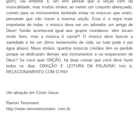
(puf!), vai embora! É um erro pensar que a unção vem da
musicalidade, mas muitos irmãos ao verem um conjunto abençoado,
correm para os instrumentos tentando imitar os músicos que viram,
pensando que vão trazer a mesma unção. Esta é a regra mais
importante de todas: o músico deve ser um adorador, um amigo de
Deus! Senão acontecerá igual aos grupos mundanos: eles tocam
muito bem, mas a música é vazia!!! O músico deve buscar a
santidade e ter um ótimo testemunho de vida, ou tudo pode ir por
água abaixo. Meus irmãos, quantos músicos cristãos têm se perdido
porque se dedicaram demais aos instrumentos e se esqueceram de
Deus? Se você quer UNÇÃO, há duas coisas que você deve fazer
todos os dias: ORAÇÃO E LEITURA DA PALAVRA! Isto é,
RELACIONAMENTO COM O PAI!
Um abração em Cristo Jesus
Ramon Tessmann
http://www ramontessmann. com.br