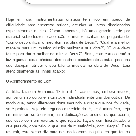
Hoje em dia, instrumentistas cristãos têm tido um pouco de
dificuldade para encontrar artigos, estudos ou livros direcionados
especialmente a eles. Como sabemos, há uma grande sede por
material sobre louvor e adoração, e muitos acabam se perguntando:
“Como devo utilizar o meu dom na obra de Deus?”, “Qual é a melhor
maneira para um músico cristão realizar a sua obra?”, “O que devo
fazer para dar o melhor de mim a Deus?”. Bem, este estudo trará a
luz algumas dicas básicas destinada especialmente a estas pessoas
que desejam utilizar o seu talento musical na obra de Deus. Leia
atenciosamente as linhas abaixo:
O Aprimoramento do Dom
A Bíblia fala em Romanos 12.5 a 8: “…assim nós, embora muitos,
somos um só corpo em Cristo, e individualmente uns dos outros. De
modo que, tendo diferentes dons segundo a graça que nos foi dada,
se é profecia, seja ela segundo a medida da fé; se é ministério, seja
em ministrar; se é ensinar, haja dedicação ao ensino; ou que exorta,
use esse dom em exortar; o que reparte, faça-o com liberalidade; o
que preside, com zelo; o que usa de misericórdia, com alegria”. Para
resumir, este verso diz para nos dedicarmos naquilo em que fomos