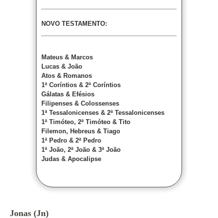
NOVO TESTAMENTO:
Mateus & Marcos
Lucas & João
Atos & Romanos
1ª Coríntios & 2ª Coríntios
Gálatas & Efésios
Filipenses & Colossenses
1ª Tessalonicenses & 2ª Tessalonicenses
1ª Timóteo, 2ª Timóteo & Tito
Filemon, Hebreus & Tiago
1ª Pedro & 2ª Pedro
1ª João, 2ª João & 3ª João
Judas & Apocalipse
Jonas (Jn)