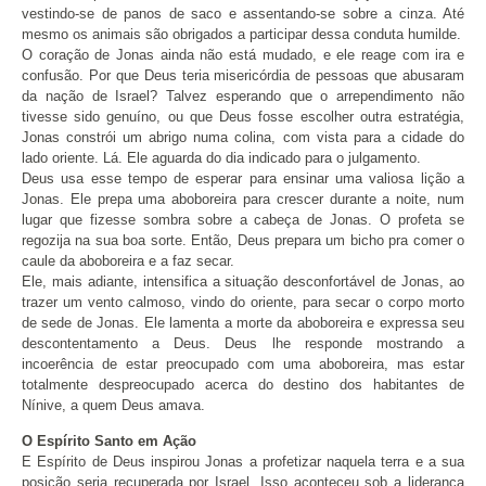
vestindo-se de panos de saco e assentando-se sobre a cinza. Até
mesmo os animais são obrigados a participar dessa conduta humilde.
O coração de Jonas ainda não está mudado, e ele reage com ira e
confusão. Por que Deus teria misericórdia de pessoas que abusaram
da nação de Israel? Talvez esperando que o arrependimento não
tivesse sido genuíno, ou que Deus fosse escolher outra estratégia,
Jonas constrói um abrigo numa colina, com vista para a cidade do
lado oriente. Lá. Ele aguarda do dia indicado para o julgamento.
Deus usa esse tempo de esperar para ensinar uma valiosa lição a
Jonas. Ele prepa uma aboboreira para crescer durante a noite, num
lugar que fizesse sombra sobre a cabeça de Jonas. O profeta se
regozija na sua boa sorte. Então, Deus prepara um bicho pra comer o
caule da aboboreira e a faz secar.
Ele, mais adiante, intensifica a situação desconfortável de Jonas, ao
trazer um vento calmoso, vindo do oriente, para secar o corpo morto
de sede de Jonas. Ele lamenta a morte da aboboreira e expressa seu
descontentamento a Deus. Deus lhe responde mostrando a
incoerência de estar preocupado com uma aboboreira, mas estar
totalmente despreocupado acerca do destino dos habitantes de
Nínive, a quem Deus amava.
O Espírito Santo em Ação
E Espírito de Deus inspirou Jonas a profetizar naquela terra e a sua
posição seria recuperada por Israel. Isso aconteceu sob a liderança