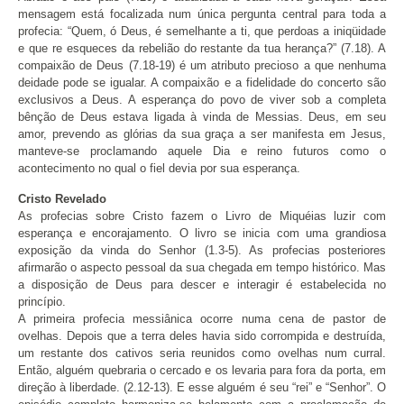
mensagem está focalizada num única pergunta central para toda a
profecia: “Quem, ó Deus, é semelhante a ti, que perdoas a iniqüidade
e que re esqueces da rebelião do restante da tua herança?” (7.18). A
compaixão de Deus (7.18-19) é um atributo precioso a que nenhuma
deidade pode se igualar. A compaixão e a fidelidade do concerto são
exclusivos a Deus. A esperança do povo de viver sob a completa
bênção de Deus estava ligada à vinda de Messias. Deus, em seu
amor, prevendo as glórias da sua graça a ser manifesta em Jesus,
manteve-se proclamando aquele Dia e reino futuros como o
acontecimento no qual o fiel devia por sua esperança.
Cristo Revelado
As profecias sobre Cristo fazem o Livro de Miquéias luzir com
esperança e encorajamento. O livro se inicia com uma grandiosa
exposição da vinda do Senhor (1.3-5). As profecias posteriores
afirmarão o aspecto pessoal da sua chegada em tempo histórico. Mas
a disposição de Deus para descer e interagir é estabelecida no
princípio.
A primeira profecia messiânica ocorre numa cena de pastor de
ovelhas. Depois que a terra deles havia sido corrompida e destruída,
um restante dos cativos seria reunidos como ovelhas num curral.
Então, alguém quebraria o cercado e os levaria para fora da porta, em
direção à liberdade. (2.12-13). E esse alguém é seu “rei” e “Senhor”. O