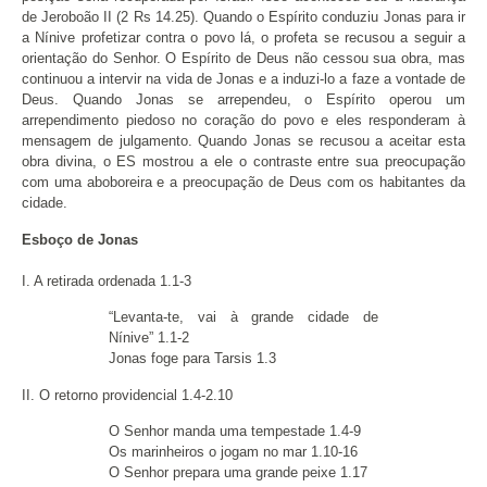
de Jeroboão II (2 Rs 14.25). Quando o Espírito conduziu Jonas para ir
a Nínive profetizar contra o povo lá, o profeta se recusou a seguir a
orientação do Senhor. O Espírito de Deus não cessou sua obra, mas
continuou a intervir na vida de Jonas e a induzi-lo a faze a vontade de
Deus. Quando Jonas se arrependeu, o Espírito operou um
arrependimento piedoso no coração do povo e eles responderam à
mensagem de julgamento. Quando Jonas se recusou a aceitar esta
obra divina, o ES mostrou a ele o contraste entre sua preocupação
com uma aboboreira e a preocupação de Deus com os habitantes da
cidade.
Esboço de Jonas
I. A retirada ordenada 1.1-3
“Levanta-te, vai à grande cidade de
Nínive” 1.1-2
Jonas foge para Tarsis 1.3
II. O retorno providencial 1.4-2.10
O Senhor manda uma tempestade 1.4-9
Os marinheiros o jogam no mar 1.10-16
O Senhor prepara uma grande peixe 1.17