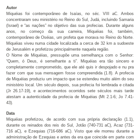
Autor
Miquéias foi contemporâneo de Isaías, no séc. VIII aC. Ambos
concentraram seu ministério no Reino do Sul, Judá, incluindo Samaria
(Israel) e “as nações” no objetivo das sua profecias. Durante alguns
anos, no começo da sua carreira, Miquéias foi, também,
contemporâneo de Oséias, um profeta que morava no Reino do Norte.
Miquéias viveu numa cidade localizada a cerca de 32 km a sudoeste
de Jerusalém e profetizou principalmente naquela região.
O Nome de Miquéias, pressupõe uma semelhança com o Senhor:
“Quem, ó Deus, é semelhante a ti”. Miquéias era tão sincero e
completamente comprometido, que ele até quis ir despojado e nu pra
fazer com que sua mensagem fosse compreendida (1.8). A profecia
de Miquéias produziu um impacto que se estendeu muito além do seu
ministério local. Um século depois, sua profecia foi lembrada e citada
(Jr 26.17-19), e acontecimentos ocorridos sete séculos mais tarde
atestam a autenticidade da profecia de Miquéias (Mt 2.1-6; Jo 7.41-
43).
Data
Miquéias profetizou, de acordo com sua própria declaração (1.1),
durante os reinados dos reis do Sul, Jotão (740-731 aC), Acaz (731-
716 aC), e Ezequias (716-686 aC). Visto que ele morreu durante a
administração de Ezequias e antes da era que coincide em parte com