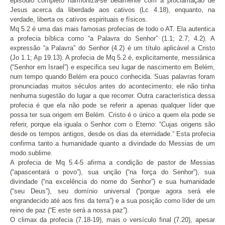
episódio completo harmoniza-se belamente com a proclamação de
Jesus acerca da liberdade aos cativos (Lc 4.18), enquanto, na
verdade, liberta os cativos espirituais e físicos.
Mq 5.2 é uma das mais famosas profecias de todo o AT. Ela autentica
a profecia bíblica como “a Palavra do Senhor” (1.1; 2.7; 4.2). A
expressão “a Palavra” do Senhor (4.2) é um título aplicável a Cristo
(Jo 1.1; Ap 19.13). A profecia de Mq 5.2 é, explicitamente, messiânica
(“Senhor em Israel”) e especifica seu lugar de nascimento em Belém,
num tempo quando Belém era pouco conhecida. Suas palavras foram
pronunciadas muitos séculos antes do acontecimento; ele não tinha
nenhuma sugestão do lugar a que recorrer. Outra característica dessa
profecia é que ela não pode se referir a apenas qualquer líder que
possa ter sua origem em Belém. Cristo é o único a quem ela pode se
referir, porque ela iguala o Senhor com o Eterno: “Cujas origens são
desde os tempos antigos, desde os dias da eternidade.” Esta profecia
confirma tanto a humanidade quanto a divindade do Messias de um
modo sublime.
A profecia de Mq 5.4-5 afirma a condição de pastor de Messias
(“apascentará o povo”), sua unção (“na força do Senhor”), sua
divindade (“na excelência do nome do Senhor”) e sua humanidade
(“seu Deus”), seu domínio universal (“porque agora será ele
engrandecido até aos fins da terra”) e a sua posição como líder de um
reino de paz (“E este será a nossa paz”).
O climax da profecia (7.18-19), mais o versículo final (7.20), apesar