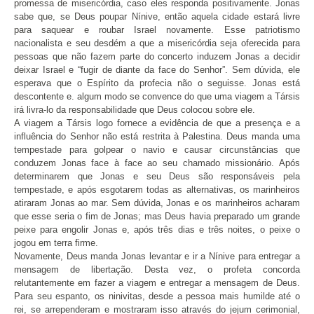
promessa de misericórdia, caso eles responda positivamente. Jonas
sabe que, se Deus poupar Nínive, então aquela cidade estará livre
para saquear e roubar Israel novamente. Esse patriotismo
nacionalista e seu desdém a que a misericórdia seja oferecida para
pessoas que não fazem parte do concerto induzem Jonas a decidir
deixar Israel e “fugir de diante da face do Senhor”. Sem dúvida, ele
esperava que o Espírito da profecia não o seguisse. Jonas está
descontente e. algum modo se convence do que uma viagem a Társis
irá livra-lo da responsabilidade que Deus colocou sobre ele.
A viagem a Társis logo fornece a evidência de que a presença e a
influência do Senhor não está restrita à Palestina. Deus manda uma
tempestade para golpear o navio e causar circunstâncias que
conduzem Jonas face à face ao seu chamado missionário. Após
determinarem que Jonas e seu Deus são responsáveis pela
tempestade, e após esgotarem todas as alternativas, os marinheiros
atiraram Jonas ao mar. Sem dúvida, Jonas e os marinheiros acharam
que esse seria o fim de Jonas; mas Deus havia preparado um grande
peixe para engolir Jonas e, após três dias e três noites, o peixe o
jogou em terra firme.
Novamente, Deus manda Jonas levantar e ir a Nínive para entregar a
mensagem de libertação. Desta vez, o profeta concorda
relutantemente em fazer a viagem e entregar a mensagem de Deus.
Para seu espanto, os ninivitas, desde a pessoa mais humilde até o
rei, se arrependeram e mostraram isso através do jejum cerimonial,