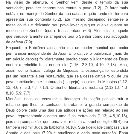
Na visão de abertura, o Senhor vem desde o templo da sua
santidade, para ser testemunha contra o povo (1.2). O fator mais
notável no manejo do Senhor da sua causa é quão fundo ele foi para
apresentar sua contenda (6.2), até mesmo desejando sentar-se à
mesa do réu e deixando seu povo levar qualquer queixa quanto ao
modo que o Senhor Deus o tenha tratado (6.3). Além disso, aquele
que verdadeiramente se arrepende terá o Senhor como seu advogado
de defesa (7.9)
Enquanto a Babilônia ainda não era um poder mundial que podia
permanecer independente da Assíria, o cativeiro babilônico (mais de
um século depois) foi claramente predito como o julgamento de Deus
contra a rebelião feita contra ele (1.16; 2.3,10; 4.10; 7.13). Mas,
assim como Isaías, colega de Miquéias, a esperança foi estendida
pra um restante a ser restaurado, que seja desse cativeiro ou de um
povo espiritualmente restaurado ( a igreja) nos dias do Messias (2.12-
13; 4.6-7; 5.3,7-8; 7.18). O Senhor libertaria o restante (2.12-13; 4.3-
8,10; 5.9; 7.7)
Miquéias tinha de censurar a liderança da nação por destruir o
rebanho que lhes foi confiado. Entretanto, a grande compaixão de
Deus colore cada uma das sua atitudes e ações em relação ao seu
povo, representando-o como uma filha extraviada (1.13; 4.8,10,13),
pois sua compaixão, que, uma vez, redimiu a Israel do Egito 96.4), irá
também redimir Judá da babilônia (4.10). Sua fidelidade compassiva a
Abraão e aos pais (7.20) é atualizada a cada nova geração. Essa