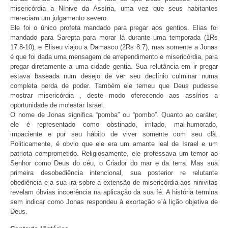
misericórdia a Nínive da Assíria, uma vez que seus habitantes
mereciam um julgamento severo.
Ele foi o único profeta mandado para pregar aos gentios. Elias foi
mandado para Sarepta para morar lá durante uma temporada (1Rs
17.8-10), e Eliseu viajou a Damasco (2Rs 8.7), mas somente a Jonas
é que foi dada uma mensagem de arrependimento e misericórdia, para
pregar diretamente a uma cidade gentia. Sua relutância em ir pregar
estava baseada num desejo de ver seu declínio culminar numa
completa perda de poder. Também ele temeu que Deus pudesse
mostrar misericórdia , deste modo oferecendo aos assírios a
oportunidade de molestar Israel.
O nome de Jonas significa “pomba” ou “pombo”. Quanto ao caráter,
ele é representado como obstinado, irritado, mal-humorado,
impaciente e por seu hábito de viver somente com seu clã.
Politicamente, é obvio que ele era um amante leal de Israel e um
patriota comprometido. Religiosamente, ele professava um temor ao
Senhor como Deus do céu, o Criador do mar e da terra. Mas sua
primeira desobediência intencional, sua posterior re relutante
obediência e a sua ira sobre a extensão de misericórdia aos ninivitas
revelam óbvias incoerência na aplicação da sua fé. A história termina
sem indicar como Jonas respondeu à exortação e`à lição objetiva de
Deus.