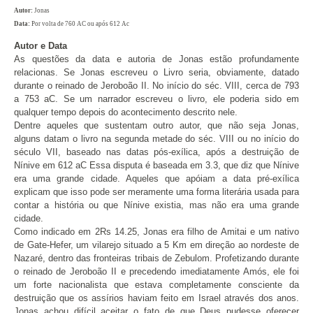
Autor:
Jonas
Data:
Por volta de 760 AC ou após 612 Ac
Autor e Data
As questões da data e autoria de Jonas estão profundamente
relacionas. Se Jonas escreveu o Livro seria, obviamente, datado
durante o reinado de Jeroboão II. No início do séc. VIII, cerca de 793
a 753 aC. Se um narrador escreveu o livro, ele poderia sido em
qualquer tempo depois do acontecimento descrito nele.
Dentre aqueles que sustentam outro autor, que não seja Jonas,
alguns datam o livro na segunda metade do séc. VIII ou no início do
século VII, baseado nas datas pós-exílica, após a destruição de
Nínive em 612 aC Essa disputa é baseada em 3.3, que diz que Nínive
era uma grande cidade. Aqueles que apóiam a data pré-exílica
explicam que isso pode ser meramente uma forma literária usada para
contar a história ou que Nínive existia, mas não era uma grande
cidade.
Como indicado em 2Rs 14.25, Jonas era filho de Amitai e um nativo
de Gate-Hefer, um vilarejo situado a 5 Km em direção ao nordeste de
Nazaré, dentro das fronteiras tribais de Zebulom. Profetizando durante
o reinado de Jeroboão II e precedendo imediatamente Amós, ele foi
um forte nacionalista que estava completamente consciente da
destruição que os assírios haviam feito em Israel através dos anos.
Jonas achou difícil aceitar o fato de que Deus pudesse oferecer