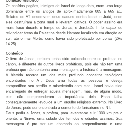
Contexto Histórico
Os assírios pagãos, inimigos de Israel de longa data, eram uma força
dominante entre os antigos de aproximadamente 885 a 665 aC.
Relatos do AT descrevem seus saques contra Israel e Judá, onde
eles destruíram a zona rural e levaram cativos. O poder assírio era
mais fraco durante o tempo de Jonas, e Jeroboão II foi capaz de
reivindicar áreas da Palestina desde Hamate localizada em direção ao
sul, até o mar Morto, como havia sido profetizado por Jonas (2Rs
14.25)
Conteúdo
O livro de Jonas, embora tenha sido colocado entre os profetas no
cânon, é diferente do outros livros proféticos, pois ele não tem uma
profecia que não contenha uma mensagem; a história é a mensagem.
A história recorda um dos mais profundo conceitos teológicos
encontrados no AT. Deus ama todas as pessoas e deseja
compartilhar seu perdão e misericórdia com elas. Israel havia sido
encarregado de entregar aquela mensagem, mas, de algum modo,
eles não compreenderam a importância dela. Essa falha
conseqüentemente levou-os a um orgulho religioso extremo. No Livro
de Jonas, pode ser encontrada a semente do farisaísmo no NT.
Deus pediu a Jonas, o profeta, para levantar-se e ir 1300 km pra o
oriente, a Nínive, uma cidade dos temidos e odiados assírios. Sua
mensagem é pra ser um chamado ao arrependimento e uma