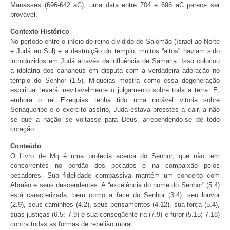
Manassés (696-642 aC), uma data entre 704 e 696 aC parece ser
provável.
Contexto Histórico
No período entre o início do reino dividido de Salomão (Israel ao Norte
e Judá ao Sul) e a destruição do templo, muitos “altos” haviam sido
introduzidos em Judá através da influência de Samaria. Isso colocou
a idolatria dos cananeus em disputa com a verdadeira adoração no
templo do Senhor (1.5). Miquéias mostra como essa degeneração
espiritual levará inevitavelmente o julgamento sobre toda a terra. E,
embora o rei Ezequias tenha tido uma notável vitória sobre
Senaqueribe e o exercito assírio, Judá estava presstes a cair, a não
se que a nação se voltasse para Deus, arrependendo-se de todo
coração.
Conteúdo
O Livro de Mq é uma profecia acerca do Senhor, que não tem
concorrentes no perdão dos pecados e na compaixão pelos
pecadores. Sua fidelidade compassiva mantém um concerto com
Abraão e seus descendentes. A “excelência do nome do Senhor” (5.4)
está caracterizada, bem como a face do Senhor (3.4), seu louvor
(2.9), seus caminhos (4.2), seus pensamentos (4.12), sua força (5.4),
suas justiças (6.5; 7.9) e sua conseqüente ira (7.9) e furor (5.15; 7.18)
contra todas as formas de rebelião moral.