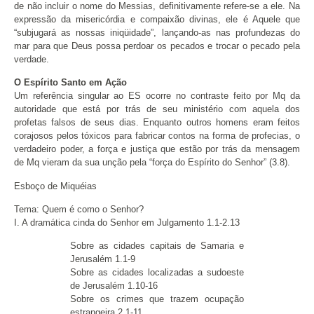
de não incluir o nome do Messias, definitivamente refere-se a ele. Na
expressão da misericórdia e compaixão divinas, ele é Aquele que
“subjugará as nossas iniqüidade”, lançando-as nas profundezas do
mar para que Deus possa perdoar os pecados e trocar o pecado pela
verdade.
O Espírito Santo em Ação
Um referência singular ao ES ocorre no contraste feito por Mq da
autoridade que está por trás de seu ministério com aquela dos
profetas falsos de seus dias. Enquanto outros homens eram feitos
corajosos pelos tóxicos para fabricar contos na forma de profecias, o
verdadeiro poder, a força e justiça que estão por trás da mensagem
de Mq vieram da sua unção pela “força do Espírito do Senhor” (3.8).
Esboço de Miquéias
Tema: Quem é como o Senhor?
I. A dramática cinda do Senhor em Julgamento 1.1-2.13
Sobre as cidades capitais de Samaria e
Jerusalém 1.1-9
Sobre as cidades localizadas a sudoeste
de Jerusalém 1.10-16
Sobre os crimes que trazem ocupação
estrangeira 2.1-11